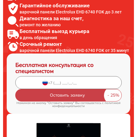
Гарантийное обслуживание
варочной панели Electrolux EHD 6740 FOK до 3 лет
Диагностика за наш счет,
ремонт по желанию
Бесплатный выезд курьера
в день обращения
Срочный ремонт
варочной панели Electrolux EHD 6740 FOK от 35 минут
Бесплатная консультация со
специалистом
Оставить заявку
Нажимая на кнопку "Оставить заявку" Вы соглашаетесь c
политикой
конфиденциальности