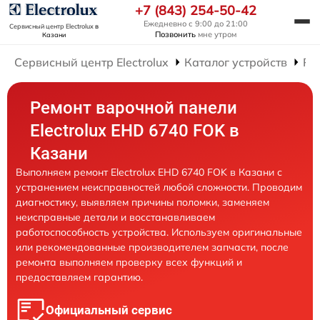
+7 (843) 254-50-42
Ежедневно с 9:00 до 21:00
Сервисный центр Electrolux
в
Позвонить
мне утром
Казани
Сервисный центр Electrolux
Каталог устройств
Ре
Ремонт варочной панели
Electrolux EHD 6740 FOK в
Казани
Выполняем ремонт Electrolux EHD 6740 FOK в Казани с
устранением неисправностей любой сложности. Проводим
диагностику, выявляем причины поломки, заменяем
неисправные детали и восстанавливаем
работоспособность устройства. Используем оригинальные
или рекомендованные производителем запчасти, после
ремонта выполняем проверку всех функций и
предоставляем гарантию.
Официальный сервис