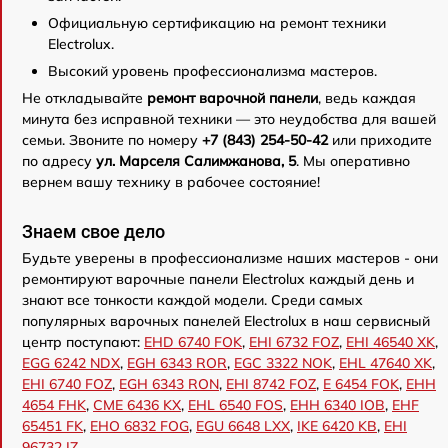
Официальную сертификацию на ремонт техники
Electrolux.
Высокий уровень профессионализма мастеров.
Не откладывайте
ремонт варочной панели
, ведь каждая
минута без исправной техники — это неудобства для вашей
семьи. Звоните по номеру
+7 (843) 254-50-42
или приходите
по адресу
ул. Марселя Салимжанова, 5
. Мы оперативно
вернем вашу технику в рабочее состояние!
Знаем свое дело
Будьте уверены в профессионализме наших мастеров - они
ремонтируют варочные панели Electrolux каждый день и
знают все тонкости каждой модели. Среди самых
популярных варочных панелей Electrolux в наш сервисный
центр поступают:
EHD 6740 FOK
,
EHI 6732 FOZ
,
EHI 46540 XK
,
EGG 6242 NDX
,
EGH 6343 ROR
,
EGС 3322 NOK
,
EHL 47640 XK
,
EHI 6740 FOZ
,
EGH 6343 RON
,
EHI 8742 FOZ
,
E 6454 FOK
,
EHH
4654 FHK
,
CME 6436 KX
,
EHL 6540 FOS
,
EHH 6340 IOB
,
EHF
65451 FK
,
EHO 6832 FOG
,
EGU 6648 LXX
,
IKE 6420 KB
,
EHI
96732 IZ
.