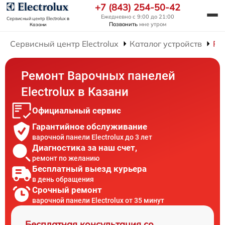
+7 (843) 254-50-42
Ежедневно с 9:00 до 21:00
Сервисный центр Electrolux
в
Позвонить
мне утром
Казани
Сервисный центр Electrolux
Каталог устройств
Ре
Ремонт Варочных панелей
Electrolux в Казани
Официальный сервис
Гарантийное обслуживание
варочной панели Electrolux до 3 лет
Диагностика за наш счет,
ремонт по желанию
Бесплатный выезд курьера
в день обращения
Срочный ремонт
варочной панели Electrolux от 35 минут
Бесплатная консультация со