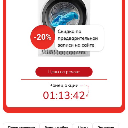
Скидка по
-20%
предварительной
записи на сайте
Цены на ремонт
Конец акции
01:13:41
Преимущества
Этапы работ
Цены
Гарантия
М