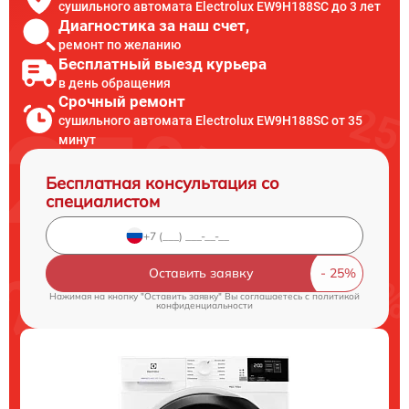
сушильного автомата Electrolux EW9H188SC до 3 лет
Диагностика за наш счет,
ремонт по желанию
Бесплатный выезд курьера
в день обращения
Срочный ремонт
сушильного автомата Electrolux EW9H188SC от 35
минут
Бесплатная консультация со
специалистом
Оставить заявку
Нажимая на кнопку "Оставить заявку" Вы соглашаетесь c
политикой
конфиденциальности