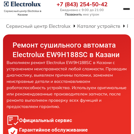
+7 (843) 254-50-42
Ежедневно с 9:00 до 21:00
Сервисный центр Electrolux
в
Позвонить
мне утром
Казани
Сервисный центр Electrolux
Каталог устройств
Ре
Ремонт сушильного автомата
Electrolux EW9H188SC в Казани
Выполняем ремонт Electrolux EW9H188SC в Казани с
устранением неисправностей любой сложности. Проводим
диагностику, выявляем причины поломки, заменяем
неисправные детали и восстанавливаем
работоспособность устройства. Используем оригинальные
или рекомендованные производителем запчасти, после
ремонта выполняем проверку всех функций и
предоставляем гарантию.
Официальный сервис
Гарантийное обслуживание