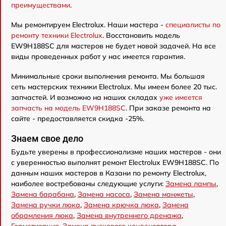
преимуществами
.
Мы ремонтируем Electrolux. Наши мастера -
специалисты по
ремонту техники Electrolux
. Восстановить модель
EW9H188SC для мастеров не будет новой задачей. На все
виды проведенных работ у нас имеется гарантия.
Минимальные сроки выполнения ремонта. Мы большая
сеть мастерских техники Electrolux. Мы имеем более 20 тыс.
запчастей. И возможно на наших складах
уже имеется
запчасть на модель EW9H188SC
. При заказе ремонта на
сайте - предоставляется скидка -25%.
Знаем свое дело
Будьте уверены в профессионализме наших мастеров - они
с уверенностью выполнят ремонт Electrolux EW9H188SC. По
данным наших мастеров в Казани по ремонту Electrolux,
наиболее востребованы следующие услуги:
Замена лампы
,
Замена барабана
,
Замена насоса
,
Замена манжеты
,
Замена ручки люка
,
Замена крючка люка
,
Замена
обрамления люка
,
Замена внутреннего дренажа
,