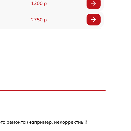
1200 р
2750 р
850 р
2450 р
1800 р
1100 р
1100 р
ого ремонта (например, некорректный
1800 р