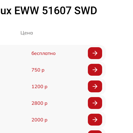
lux EWW 51607 SWD
Цена
бесплатно
750 р
1200 р
2800 р
2000 р