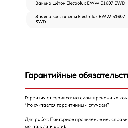
Замена щёток Electrolux EWW 51607 SWD
Замена крестовины Electrolux EWW 51607
SWD
Корпусный ремонт (замена резинок,
креплений, кнопок) Electrolux EWW 51607
SWD
Ремонт платы управления (восстановление)
Electrolux EWW 51607 SWD
Замена блока управления Electrolux EWW
Гарантийные обязательст
51607 SWD
Ремонт/замена датчика температуры
Electrolux EWW 51607 SWD
Гарантия от сервиса: на смонтированные ко
Замена УБЛ Electrolux EWW 51607 SWD
Что считается гарантийным случаем?
Замена циркуляционного насоса Electrolux
Для работ: Повторное проявление неисправн
EWW 51607 SWD
монтаж запчасти).