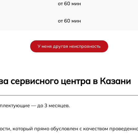
от 60 мин
от 60 мин
от 60 мин
У меня другая неисправность
от 60 мин
от 60 мин
ва сервисного центра в Казани
от 60 мин
мплектующие — до 3 месяцев.
от 60 мин
ости, который прямо обусловлен с качеством проведенн
от 60 мин