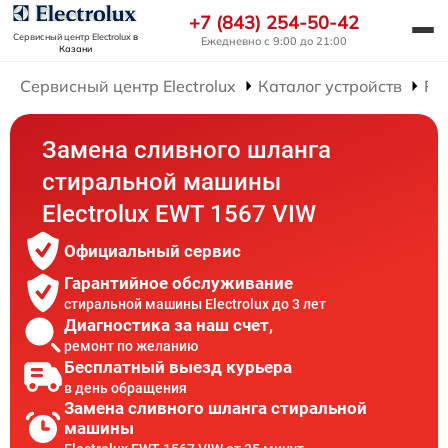
+7 (843) 254-50-42
Сервисный центр Electrolux
в
Ежедневно с 9:00 до 21:00
Казани
Сервисный центр Electrolux
Каталог устройств
Ре
Замена сливного шланга
стиральной машины
Electrolux EWT 1567 VIW
Официальный сервис
Гарантийное обслуживание
стиральной машины Electrolux до 3 лет
Диагностика за наш счет,
ремонт по желанию
Бесплатный выезд курьера
в день обращения
Замена сливного шланга стиральной
машины