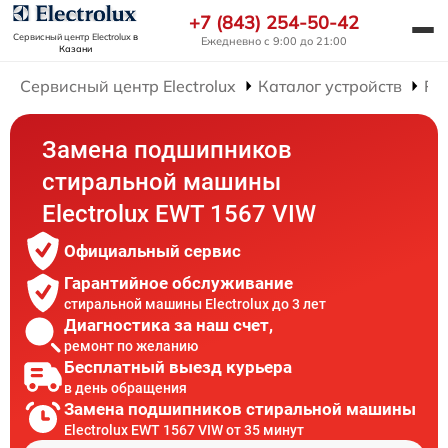
+7 (843) 254-50-42
Сервисный центр Electrolux
в
Ежедневно с 9:00 до 21:00
Казани
Сервисный центр Electrolux
Каталог устройств
Ре
Замена подшипников
стиральной машины
Electrolux EWT 1567 VIW
Официальный сервис
Гарантийное обслуживание
стиральной машины Electrolux до 3 лет
Диагностика за наш счет,
ремонт по желанию
Бесплатный выезд курьера
в день обращения
Замена подшипников стиральной машины
Electrolux EWT 1567 VIW от 35 минут