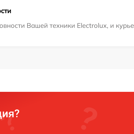
сти
вности Вашей техники Electrolux, и курь
ция?