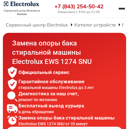
+7 (843) 254-50-42
Сервисный центр Electrolux
в
Ежедневно с 9:00 до 21:00
Казани
Сервисный центр Electrolux
Каталог устройств
Ре
Замена опоры бака
стиральной машины
Electrolux EWS 1274 SNU
Официальный сервис
Гарантийное обслуживание
стиральной машины Electrolux до 3 лет
Диагностика за наш счет,
ремонт по желанию
Бесплатный выезд курьера
в день обращения
Замена опоры бака стиральной машины
Electrolux EWS 1274 SNU от 35 минут