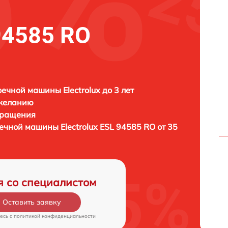
 94585 RO
ечной машины Electrolux до 3 лет
 желанию
бращения
оечной машины
Electrolux ESL 94585 RO от 35
я со специалистом
Оставить заявку
есь c
политикой конфиденциальности