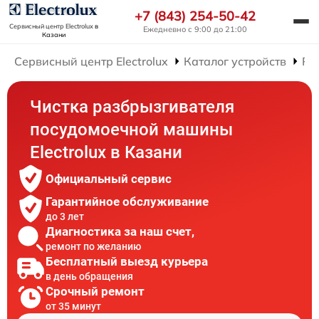
+7 (843) 254-50-42
Сервисный центр Electrolux
в
Ежедневно с 9:00 до 21:00
Казани
Сервисный центр Electrolux
Каталог устройств
Ре
Чистка разбрызгивателя
посудомоечной машины
Electrolux в Казани
Официальный сервис
Гарантийное обслуживание
до 3 лет
Диагностика за наш счет,
ремонт по желанию
Бесплатный выезд курьера
в день обращения
Срочный ремонт
от 35 минут