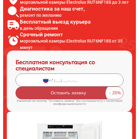
морозильной камеры Electrolux RUT6NF18S до 3 лет
Диагностика за наш счет,
ремонт по желанию
Бесплатный выезд курьера
в день обращения
Срочный ремонт
морозильной камеры Electrolux RUT6NF18S от 35
минут
Бесплатная консультация со
специалистом
Оставить заявку
Нажимая на кнопку "Оставить заявку" Вы соглашаетесь c
политикой
конфиденциальности