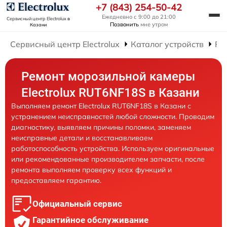
+7 (843) 254-50-42
Ежедневно с 9:00 до 21:00
Сервисный центр Electrolux
в
Позвонить
мне утром
Казани
Сервисный центр Electrolux
Каталог устройств
Ре
Ремонт морозильной камеры
Electrolux RUT6NF18S в Казани
Выполняем ремонт Electrolux RUT6NF18S в Казани с
устранением неисправностей любой сложности. Проводим
диагностику, выявляем причины поломки, заменяем
неисправные детали и восстанавливаем
работоспособность устройства. Используем оригинальные
или рекомендованные производителем запчасти, после
ремонта выполняем проверку всех функций и
предоставляем гарантию.
Официальный сервис
Гарантийное обслуживание