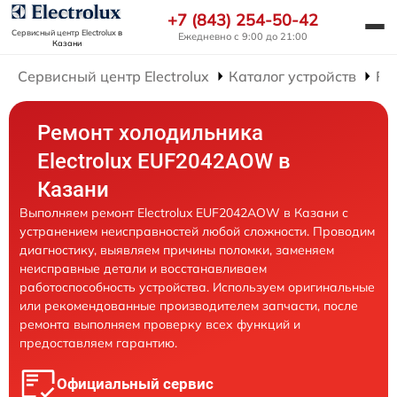
+7 (843) 254-50-42
Сервисный центр Electrolux
в
Ежедневно с 9:00 до 21:00
Казани
Сервисный центр Electrolux
Каталог устройств
Ре
Ремонт холодильника
Electrolux EUF2042AOW в
Казани
Выполняем ремонт Electrolux EUF2042AOW в Казани с
устранением неисправностей любой сложности. Проводим
диагностику, выявляем причины поломки, заменяем
неисправные детали и восстанавливаем
работоспособность устройства. Используем оригинальные
или рекомендованные производителем запчасти, после
ремонта выполняем проверку всех функций и
предоставляем гарантию.
Официальный сервис