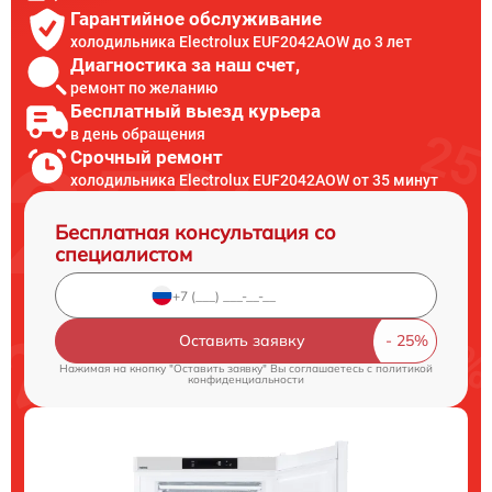
Гарантийное обслуживание
холодильника Electrolux EUF2042AOW до 3 лет
Диагностика за наш счет,
ремонт по желанию
Бесплатный выезд курьера
в день обращения
Срочный ремонт
холодильника Electrolux EUF2042AOW от 35 минут
Бесплатная консультация со
специалистом
Оставить заявку
Нажимая на кнопку "Оставить заявку" Вы соглашаетесь c
политикой
конфиденциальности