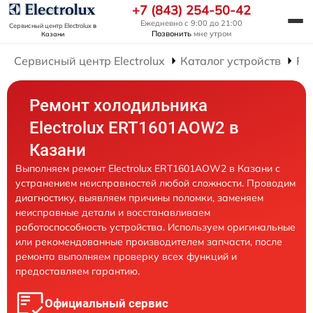
+7 (843) 254-50-42
Ежедневно с 9:00 до 21:00
Сервисный центр Electrolux
в
Позвонить
мне утром
Казани
Сервисный центр Electrolux
Каталог устройств
Ре
Ремонт холодильника
Electrolux ERT1601AOW2 в
Казани
Выполняем ремонт Electrolux ERT1601AOW2 в Казани с
устранением неисправностей любой сложности. Проводим
диагностику, выявляем причины поломки, заменяем
неисправные детали и восстанавливаем
работоспособность устройства. Используем оригинальные
или рекомендованные производителем запчасти, после
ремонта выполняем проверку всех функций и
предоставляем гарантию.
Официальный сервис