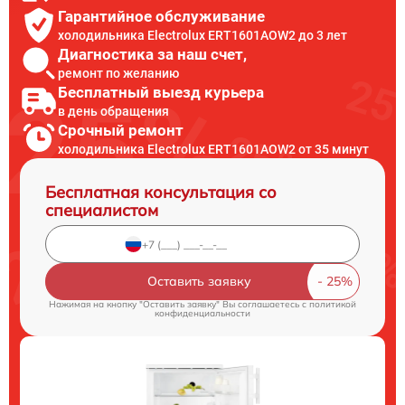
Гарантийное обслуживание
холодильника Electrolux ERT1601AOW2 до 3 лет
Диагностика за наш счет,
ремонт по желанию
Бесплатный выезд курьера
в день обращения
Срочный ремонт
холодильника Electrolux ERT1601AOW2 от 35 минут
Бесплатная консультация со
специалистом
Оставить заявку
Нажимая на кнопку "Оставить заявку" Вы соглашаетесь c
политикой
конфиденциальности