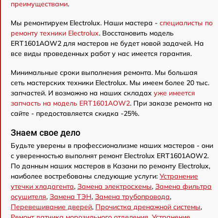
преимуществами
.
Мы ремонтируем Electrolux. Наши мастера -
специалисты по
ремонту техники Electrolux
. Восстановить модель
ERT1601AOW2 для мастеров не будет новой задачей. На
все виды проведенных работ у нас имеется гарантия.
Минимальные сроки выполнения ремонта. Мы большая
сеть мастерских техники Electrolux. Мы имеем более 20 тыс.
запчастей. И возможно на наших складах
уже имеется
запчасть на модель ERT1601AOW2
. При заказе ремонта на
сайте - предоставляется скидка -25%.
Знаем свое дело
Будьте уверены в профессионализме наших мастеров - они
с уверенностью выполнят ремонт Electrolux ERT1601AOW2.
По данным наших мастеров в Казани по ремонту Electrolux,
наиболее востребованы следующие услуги:
Устранение
утечки хладагента
,
Замена электросхемы
,
Замена фильтра
осушителя
,
Замена ТЭН
,
Замена трубопровода
,
Перевешивание дверей
,
Прочистка дренажной системы
,
Ремонт датчика морозильного отделения
,
Устранение