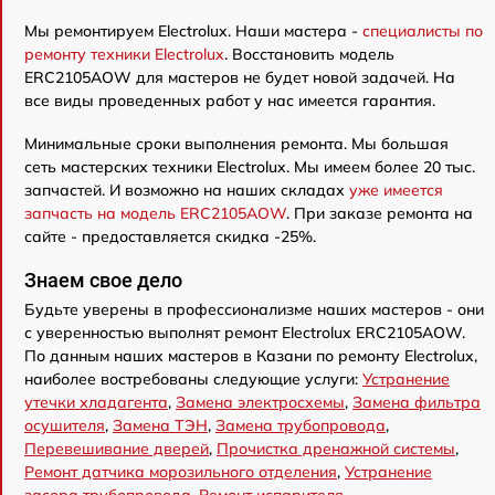
Мы ремонтируем Electrolux. Наши мастера -
специалисты по
ремонту техники Electrolux
. Восстановить модель
ERC2105AOW для мастеров не будет новой задачей. На
все виды проведенных работ у нас имеется гарантия.
Минимальные сроки выполнения ремонта. Мы большая
сеть мастерских техники Electrolux. Мы имеем более 20 тыс.
запчастей. И возможно на наших складах
уже имеется
запчасть на модель ERC2105AOW
. При заказе ремонта на
сайте - предоставляется скидка -25%.
Знаем свое дело
Будьте уверены в профессионализме наших мастеров - они
с уверенностью выполнят ремонт Electrolux ERC2105AOW.
По данным наших мастеров в Казани по ремонту Electrolux,
наиболее востребованы следующие услуги:
Устранение
утечки хладагента
,
Замена электросхемы
,
Замена фильтра
осушителя
,
Замена ТЭН
,
Замена трубопровода
,
Перевешивание дверей
,
Прочистка дренажной системы
,
Ремонт датчика морозильного отделения
,
Устранение