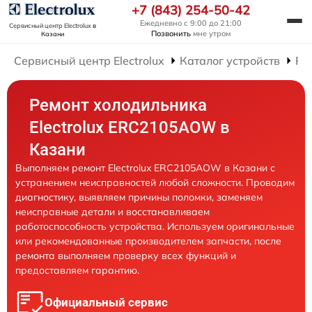
+7 (843) 254-50-42
Ежедневно с 9:00 до 21:00
Сервисный центр Electrolux
в
Позвонить
мне утром
Казани
Сервисный центр Electrolux
Каталог устройств
Ре
Ремонт холодильника
Electrolux ERC2105AOW в
Казани
Выполняем ремонт Electrolux ERC2105AOW в Казани с
устранением неисправностей любой сложности. Проводим
диагностику, выявляем причины поломки, заменяем
неисправные детали и восстанавливаем
работоспособность устройства. Используем оригинальные
или рекомендованные производителем запчасти, после
ремонта выполняем проверку всех функций и
предоставляем гарантию.
Официальный сервис