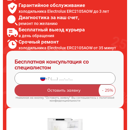
Гарантийное обслуживание
холодильника Electrolux ERC2105AOW до 3 лет
Диагностика за наш счет,
ремонт по желанию
Бесплатный выезд курьера
в день обращения
Срочный ремонт
холодильника Electrolux ERC2105AOW от 35 минут
Бесплатная консультация со
специалистом
Оставить заявку
Нажимая на кнопку "Оставить заявку" Вы соглашаетесь c
политикой
конфиденциальности