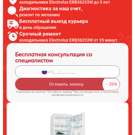
холодильника Electrolux ERB36233W до 3 лет
Диагностика за наш счет,
ремонт по желанию
Бесплатный выезд курьера
в день обращения
Срочный ремонт
холодильника Electrolux ERB36233W от 35 минут
Бесплатная консультация со
специалистом
Оставить заявку
Нажимая на кнопку "Оставить заявку" Вы соглашаетесь c
политикой
конфиденциальности