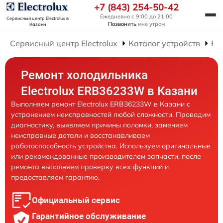
+7 (843) 254-50-42
Ежедневно с 9:00 до 21:00
Сервисный центр Electrolux
в
Позвонить
мне утром
Казани
Сервисный центр Electrolux
Каталог устройств
Ре
Ремонт холодильника
Electrolux ERB36233W в Казани
Выполняем ремонт Electrolux ERB36233W в Казани с
устранением неисправностей любой сложности. Проводим
диагностику, выявляем причины поломки, заменяем
неисправные детали и восстанавливаем
работоспособность устройства. Используем оригинальные
или рекомендованные производителем запчасти, после
ремонта выполняем проверку всех функций и
предоставляем гарантию.
Официальный сервис
Гарантийное обслуживание