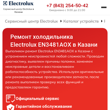
+7 (843) 254-50-42
Сервисный центр Electrolux
в
Ежедневно с 9:00 до 21:00
Казани
Сервисный центр Electrolux
Каталог устройств
Ре
Ремонт холодильника
Electrolux EN3481AOX в Казани
Выполняем ремонт Electrolux EN3481AOX в Казани с
устранением неисправностей любой сложности. Проводим
диагностику, выявляем причины поломки, заменяем
неисправные детали и восстанавливаем
работоспособность устройства. Используем оригинальные
или рекомендованные производителем запчасти, после
ремонта выполняем проверку всех функций и
предоставляем гарантию.
Официальный сервис
Гарантийное обслуживание