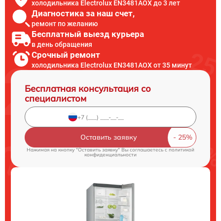
холодильника Electrolux EN3481AOX до 3 лет
Диагностика за наш счет,
ремонт по желанию
Бесплатный выезд курьера
в день обращения
Срочный ремонт
холодильника Electrolux EN3481AOX от 35 минут
Бесплатная консультация со
специалистом
Оставить заявку
Нажимая на кнопку "Оставить заявку" Вы соглашаетесь c
политикой
конфиденциальности