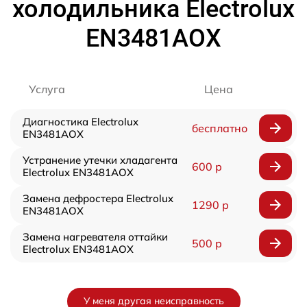
холодильника Electrolux
EN3481AOX
Услуга
Цена
Диагностика Electrolux
бесплатно
EN3481AOX
Устранение утечки хладагента
600 р
Electrolux EN3481AOX
Замена дефростера Electrolux
1290 р
EN3481AOX
Замена нагревателя оттайки
500 р
Electrolux EN3481AOX
У меня другая неисправность