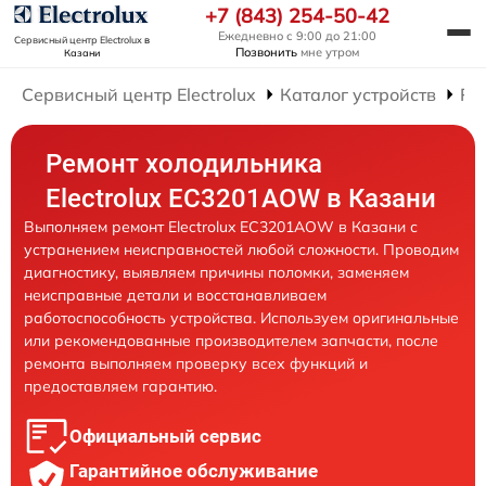
+7 (843) 254-50-42
Ежедневно с 9:00 до 21:00
Сервисный центр Electrolux
в
Позвонить
мне утром
Казани
Сервисный центр Electrolux
Каталог устройств
Ре
Ремонт холодильника
Electrolux EC3201AOW в Казани
Выполняем ремонт Electrolux EC3201AOW в Казани с
устранением неисправностей любой сложности. Проводим
диагностику, выявляем причины поломки, заменяем
неисправные детали и восстанавливаем
работоспособность устройства. Используем оригинальные
или рекомендованные производителем запчасти, после
ремонта выполняем проверку всех функций и
предоставляем гарантию.
Официальный сервис
Гарантийное обслуживание