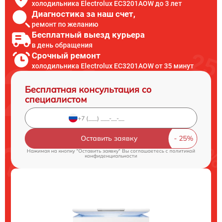
холодильника Electrolux EC3201AOW до 3 лет
Диагностика за наш счет,
ремонт по желанию
Бесплатный выезд курьера
в день обращения
Срочный ремонт
холодильника Electrolux EC3201AOW от 35 минут
Бесплатная консультация со
специалистом
Оставить заявку
Нажимая на кнопку "Оставить заявку" Вы соглашаетесь c
политикой
конфиденциальности