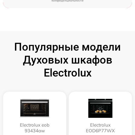
конфиденциальности
Популярные модели
Духовых шкафов
Electrolux
Electrolux eob
Electrolux
93434aw
EOD6P77WX