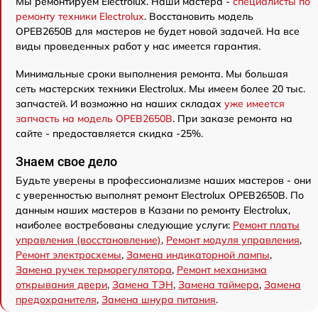
Мы ремонтируем Electrolux. Наши мастера -
специалисты по
ремонту техники Electrolux
. Восстановить модель
OPEB2650B для мастеров не будет новой задачей. На все
виды проведенных работ у нас имеется гарантия.
Минимальные сроки выполнения ремонта. Мы большая
сеть мастерских техники Electrolux. Мы имеем более 20 тыс.
запчастей. И возможно на наших складах
уже имеется
запчасть на модель OPEB2650B
. При заказе ремонта на
сайте - предоставляется скидка -25%.
Знаем свое дело
Будьте уверены в профессионализме наших мастеров - они
с уверенностью выполнят ремонт Electrolux OPEB2650B. По
данным наших мастеров в Казани по ремонту Electrolux,
наиболее востребованы следующие услуги:
Ремонт платы
управления (восстановление)
,
Ремонт модуля управления
,
Ремонт электросхемы
,
Замена индикаторной лампы
,
Замена ручек терморегулятора
,
Ремонт механизма
открывания двери
,
Замена ТЭН
,
Замена таймера
,
Замена
предохранителя
,
Замена шнура питания
.