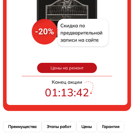
Скидка по
-20%
предварительной
записи на сайте
Цены на ремонт
Конец акции
01:13:41
Преимущества
Этапы работ
Цены
Гарантия
М