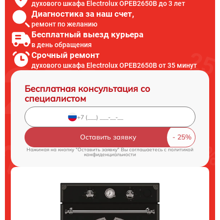
духового шкафа Electrolux OPEB2650B до 3 лет
Диагностика за наш счет,
ремонт по желанию
Бесплатный выезд курьера
в день обращения
Срочный ремонт
духового шкафа Electrolux OPEB2650B от 35 минут
Бесплатная консультация со
специалистом
Оставить заявку
Нажимая на кнопку "Оставить заявку" Вы соглашаетесь c
политикой
конфиденциальности