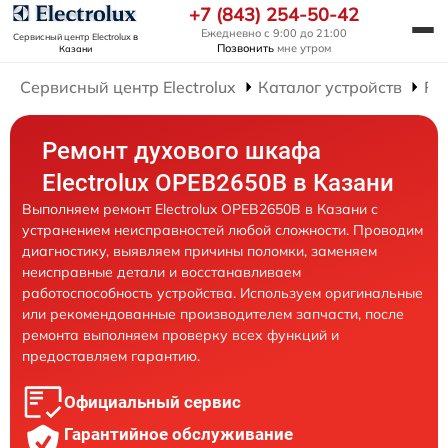
+7 (843) 254-50-42
Ежедневно с 9:00 до 21:00
Сервисный центр Electrolux
в
Позвонить
мне утром
Казани
Сервисный центр Electrolux
Каталог устройств
Ре
Ремонт духового шкафа
Electrolux OPEB2650B в Казани
Выполняем ремонт Electrolux OPEB2650B в Казани с
устранением неисправностей любой сложности. Проводим
диагностику, выявляем причины поломки, заменяем
неисправные детали и восстанавливаем
работоспособность устройства. Используем оригинальные
или рекомендованные производителем запчасти, после
ремонта выполняем проверку всех функций и
предоставляем гарантию.
Официальный сервис
Гарантийное обслуживание