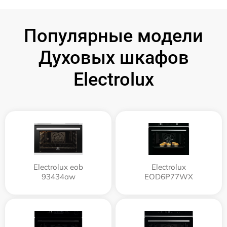
Популярные модели
Духовых шкафов
Electrolux
Electrolux eob
Electrolux
93434aw
EOD6P77WX