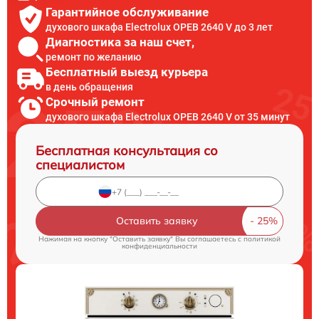
Гарантийное обслуживание
духового шкафа Electrolux OPEB 2640 V до 3 лет
Диагностика за наш счет,
ремонт по желанию
Бесплатный выезд курьера
в день обращения
Срочный ремонт
духового шкафа Electrolux OPEB 2640 V от 35 минут
Бесплатная консультация со
специалистом
Оставить заявку
Нажимая на кнопку "Оставить заявку" Вы соглашаетесь c
политикой
конфиденциальности