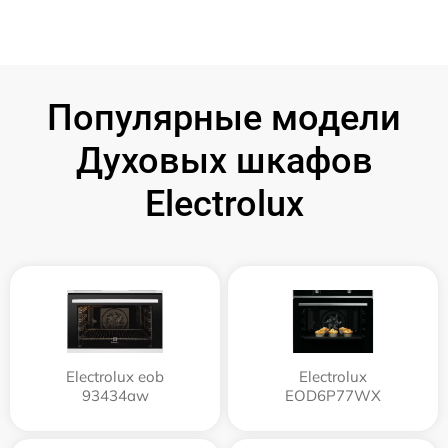
Популярные модели
Духовых шкафов
Electrolux
Electrolux eob
Electrolux
93434aw
EOD6P77WX