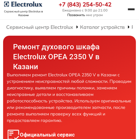
+7 (843) 254-50-42
Ежедневно с 9:00 до 21:00
Сервисный центр Electrolux
в
Позвонить
мне утром
Казани
Сервисный центр Electrolux
Каталог устройств
Ре
Ремонт духового шкафа
Electrolux OPEA 2350 V в
Казани
Выполняем ремонт Electrolux OPEA 2350 V в Казани с
устранением неисправностей любой сложности. Проводим
диагностику, выявляем причины поломки, заменяем
неисправные детали и восстанавливаем
работоспособность устройства. Используем оригинальные
или рекомендованные производителем запчасти, после
ремонта выполняем проверку всех функций и
предоставляем гарантию.
Официальный сервис