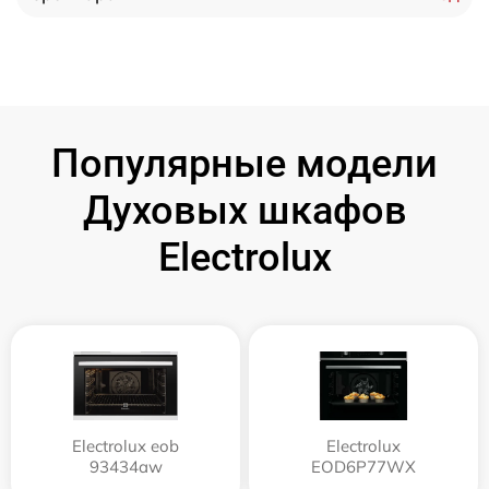
Популярные модели
Духовых шкафов
Electrolux
Electrolux eob
Electrolux
93434aw
EOD6P77WX