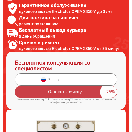
Гарантийное обслуживание
духового шкафа Electrolux OPEA 2350 V до 3 лет
Диагностика за наш счет,
ремонт по желанию
Бесплатный выезд курьера
в день обращения
Срочный ремонт
духового шкафа Electrolux OPEA 2350 V от 35 минут
Бесплатная консультация со
специалистом
Оставить заявку
Нажимая на кнопку "Оставить заявку" Вы соглашаетесь c
политикой
конфиденциальности