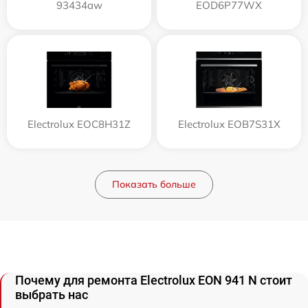
93434aw
EOD6P77WX
Electrolux EOC8H31Z
Electrolux EOB7S31X
Показать больше
Почему для ремонта Electrolux EON 941 N стоит
выбрать нас