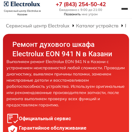
+7 (843) 254-50-42
Ежедневно с 9:00 до 21:00
Сервисный центр Electrolux
в
Позвонить
мне утром
Казани
Сервисный центр Electrolux
Каталог устройств
Ре
Ремонт духового шкафа
Electrolux EON 941 N в Казани
Выполняем ремонт Electrolux EON 941 N в Казани с
устранением неисправностей любой сложности. Проводим
диагностику, выявляем причины поломки, заменяем
неисправные детали и восстанавливаем
работоспособность устройства. Используем оригинальные
или рекомендованные производителем запчасти, после
ремонта выполняем проверку всех функций и
предоставляем гарантию.
Официальный сервис
Гарантийное обслуживание