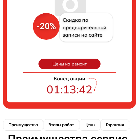
Скидка по
-20%
предварительной
записи на сайте
Цены на ремонт
Конец акции
01:13:41
Преимущества
Этапы работ
Цены
Гарантия
М