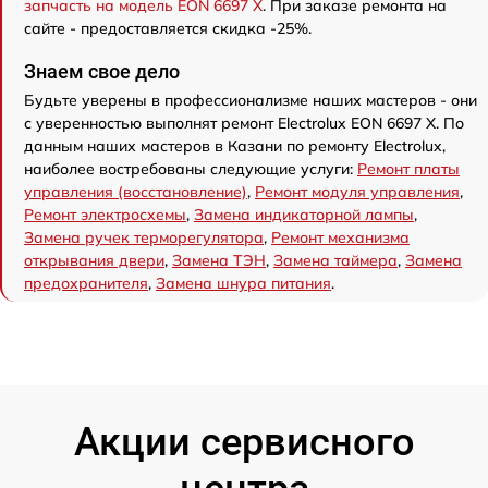
запчасть на модель EON 6697 X
. При заказе ремонта на
сайте - предоставляется скидка -25%.
Знаем свое дело
Будьте уверены в профессионализме наших мастеров - они
с уверенностью выполнят ремонт Electrolux EON 6697 X. По
данным наших мастеров в Казани по ремонту Electrolux,
наиболее востребованы следующие услуги:
Ремонт платы
управления (восстановление)
,
Ремонт модуля управления
,
Ремонт электросхемы
,
Замена индикаторной лампы
,
Замена ручек терморегулятора
,
Ремонт механизма
открывания двери
,
Замена ТЭН
,
Замена таймера
,
Замена
предохранителя
,
Замена шнура питания
.
Акции сервисного