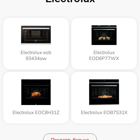
Electrolux eob
Electrolux
93434aw
EOD6P77WX
Electrolux EOC8H31Z
Electrolux EOB7S31X
Показать больше