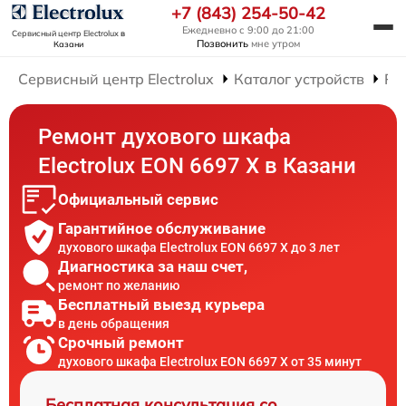
+7 (843) 254-50-42
Ежедневно с 9:00 до 21:00
Сервисный центр Electrolux
в
Позвонить
мне утром
Казани
Сервисный центр Electrolux
Каталог устройств
Ре
Ремонт духового шкафа
Electrolux EON 6697 X в Казани
Официальный сервис
Гарантийное обслуживание
духового шкафа Electrolux EON 6697 X до 3 лет
Диагностика за наш счет,
ремонт по желанию
Бесплатный выезд курьера
в день обращения
Срочный ремонт
духового шкафа Electrolux EON 6697 X от 35 минут
Бесплатная консультация со