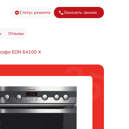
Статус ремонта
Заказать звонок
ы
Отзывы
кафа EON 64100 X