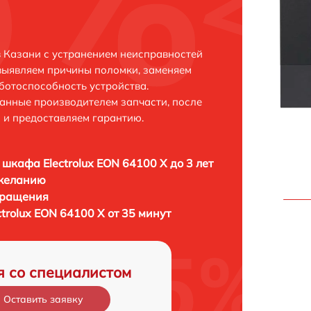
в Казани с устранением неисправностей
выявляем причины поломки, заменяем
ботоспособность устройства.
анные производителем запчасти, после
 и предоставляем гарантию.
 шкафа Electrolux EON 64100 X до 3 лет
 желанию
бращения
trolux EON 64100 X от 35 минут
я со специалистом
Оставить заявку