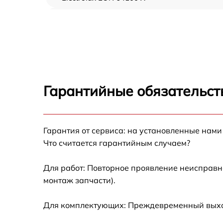
Замена ТЭН Electrolux EON 64100 X
Замена таймера Electrolux EON 64100 X
Замена предохранителя Electrolux EON
64100 X
Гарантийные обязательст
Замена шнура питания Electrolux EON 6410
X
Гарантия от сервиса: на установленные нами
Замена термодатчика Electrolux EON 64100
Что считается гарантийным случаем?
Замена панели управления Electrolux EON
64100 X
Для работ: Повторное проявление неисправн
монтаж запчасти).
Для комплектующих: Преждевременный выход 