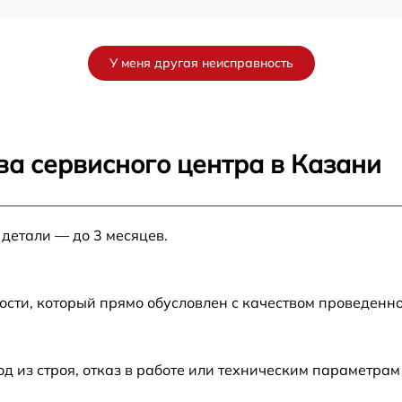
от 60 мин
У меня другая неисправность
от 60 мин
от 60 мин
ва сервисного центра в Казани
0
от 60 мин
 детали — до 3 месяцев.
 X
от 60 мин
от 60 мин
ости, который прямо обусловлен с качеством проведенн
из строя, отказ в работе или техническим параметрам