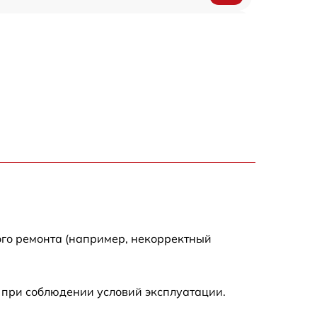
1200 р
500 р
700 р
500 р
900 р
1500 р
ого ремонта (например, некорректный
 при соблюдении условий эксплуатации.