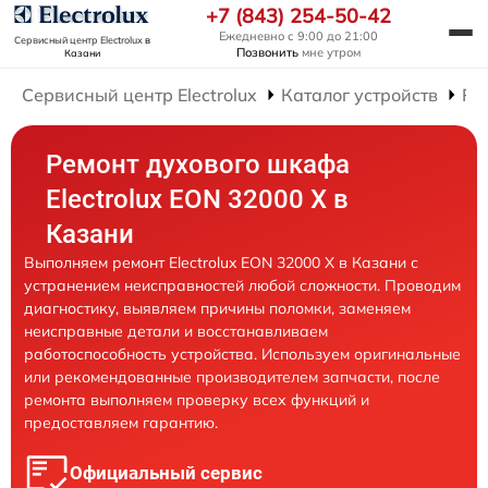
+7 (843) 254-50-42
Ежедневно с 9:00 до 21:00
Сервисный центр Electrolux
в
Позвонить
мне утром
Казани
Сервисный центр Electrolux
Каталог устройств
Ре
Ремонт духового шкафа
Electrolux EON 32000 X в
Казани
Выполняем ремонт Electrolux EON 32000 X в Казани с
устранением неисправностей любой сложности. Проводим
диагностику, выявляем причины поломки, заменяем
неисправные детали и восстанавливаем
работоспособность устройства. Используем оригинальные
или рекомендованные производителем запчасти, после
ремонта выполняем проверку всех функций и
предоставляем гарантию.
Официальный сервис