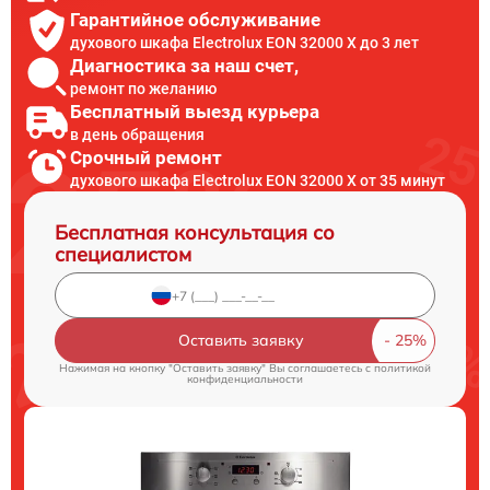
Гарантийное обслуживание
духового шкафа Electrolux EON 32000 X до 3 лет
Диагностика за наш счет,
ремонт по желанию
Бесплатный выезд курьера
в день обращения
Срочный ремонт
духового шкафа Electrolux EON 32000 X от 35 минут
Бесплатная консультация со
специалистом
Оставить заявку
Нажимая на кнопку "Оставить заявку" Вы соглашаетесь c
политикой
конфиденциальности