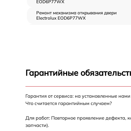
EOD6P77WX
Ремонт механизма открывания двери
Electrolux EOD6P77WX
Замена ТЭН Electrolux EOD6P77WX
Замена таймера Electrolux EOD6P77WX
Замена предохранителя Electrolux
EOD6P77WX
Гарантийные обязательст
Замена шнура питания Electrolux
EOD6P77WX
Замена термодатчика Electrolux
Гарантия от сервиса: на установленные нами
EOD6P77WX
Что считается гарантийным случаем?
Замена панели управления Electrolux
EOD6P77WX
Для работ: Повторное проявление дефекта, 
запчасти).