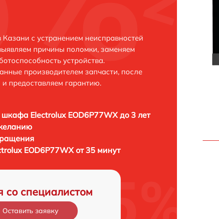
 Казани с устранением неисправностей
выявляем причины поломки, заменяем
ботоспособность устройства.
анные производителем запчасти, после
 и предоставляем гарантию.
 шкафа Electrolux EOD6P77WX до 3 лет
 желанию
бращения
ctrolux EOD6P77WX от 35 минут
я со специалистом
Оставить заявку