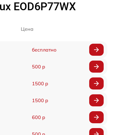
olux EOD6P77WX
Цена
бесплатно
500 р
1500 р
1500 р
600 р
500 р