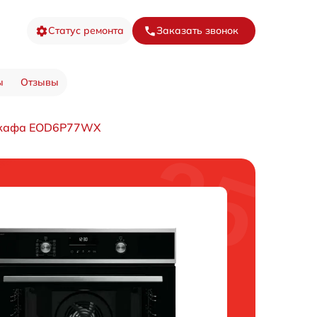
Статус ремонта
Заказать звонок
ы
Отзывы
шкафа EOD6P77WX