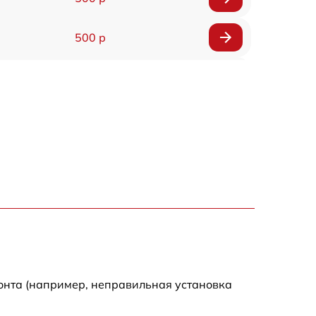
500 р
1200 р
500 р
700 р
500 р
900 р
1500 р
онта (например, неправильная установка