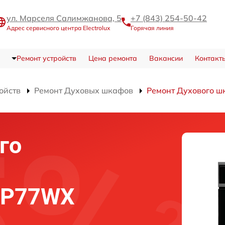
ул. Марселя Салимжанова, 5
+7 (843) 254-50-42
Адрес сервисного центра Electrolux
Горячая линия
Ремонт устройств
Цена ремонта
Вакансии
Контакт
ойств
Ремонт Духовых шкафов
Ремонт Духового 
го
D6P77WX