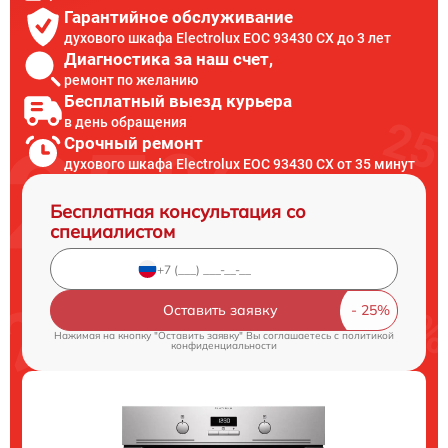
Гарантийное обслуживание
духового шкафа Electrolux EOC 93430 CX до 3 лет
Диагностика за наш счет,
ремонт по желанию
Бесплатный выезд курьера
в день обращения
Срочный ремонт
духового шкафа Electrolux EOC 93430 CX от 35 минут
Бесплатная консультация со
специалистом
Оставить заявку
Нажимая на кнопку "Оставить заявку" Вы соглашаетесь c
политикой
конфиденциальности