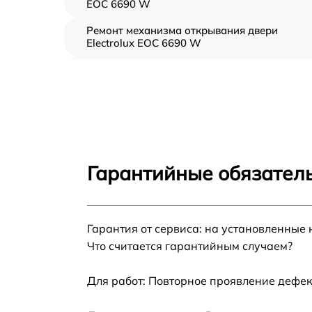
EOC 6690 W
Ремонт механизма открывания двери
Electrolux EOC 6690 W
Замена ТЭН Electrolux EOC 6690 W
Замена таймера Electrolux EOC 6690 W
Замена предохранителя Electrolux EOC 669
W
Гарантийные обязатель
Замена шнура питания Electrolux EOC 6690
W
Гарантия от сервиса: на установленные 
Замена термодатчика Electrolux EOC 6690 
Что считается гарантийным случаем?
Замена панели управления Electrolux EOC
6690 W
Для работ: Повторное проявление дефек