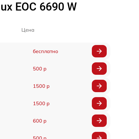
lux EOC 6690 W
Цена
бесплатно
500 р
1500 р
1500 р
600 р
500 р