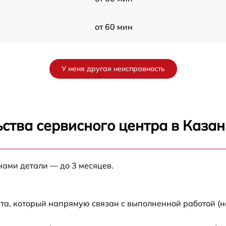
от 60 мин
от 60 мин
У меня другая неисправность
от 60 мин
0
от 60 мин
ства сервисного центра в Казан
от 60 мин
нами детали — до 3 месяцев.
W
от 60 мин
от 60 мин
та, который напрямую связан с выполненной работой (н