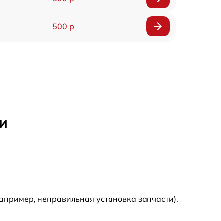
500 р
1200 р
500 р
700 р
и
500 р
900 р
1500 р
апример, неправильная установка запчасти).