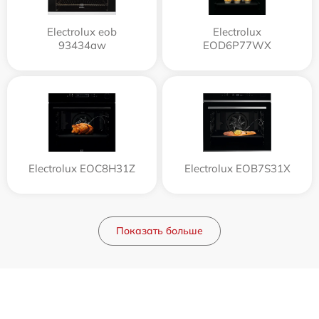
Electrolux eob
Electrolux
93434aw
EOD6P77WX
Electrolux EOC8H31Z
Electrolux EOB7S31X
Показать больше