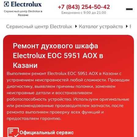
+7 (843) 254-50-42
Сервисный центр Electrolux
в
Ежедневно с 9:00 до 21:00
Казани
Сервисный центр Electrolux
Каталог устройств
Ре
Ремонт духового шкафа
Electrolux EOC 5951 AOX в
Казани
Выполняем ремонт Electrolux EOC 5951 AOX в Казани с
устранением неисправностей любой сложности. Проводим
диагностику, выявляем причины поломки, заменяем
неисправные детали и восстанавливаем
работоспособность устройства. Используем оригинальные
или рекомендованные производителем запчасти, после
ремонта выполняем проверку всех функций и
предоставляем гарантию.
Официальный сервис