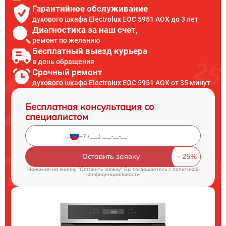
Гарантийное обслуживание
духового шкафа Electrolux EOC 5951 AOX до 3 лет
Диагностика за наш счет,
ремонт по желанию
Бесплатный выезд курьера
в день обращения
Срочный ремонт
духового шкафа Electrolux EOC 5951 AOX от 35 минут
Бесплатная консультация со
специалистом
Оставить заявку
Нажимая на кнопку "Оставить заявку" Вы соглашаетесь c
политикой
конфиденциальности