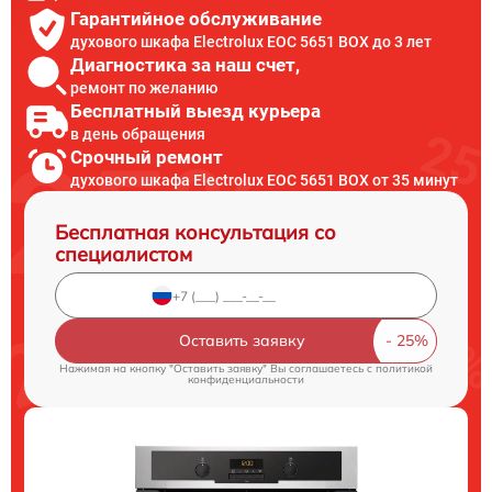
Гарантийное обслуживание
духового шкафа Electrolux EOC 5651 BOX до 3 лет
Диагностика за наш счет,
ремонт по желанию
Бесплатный выезд курьера
в день обращения
Срочный ремонт
духового шкафа Electrolux EOC 5651 BOX от 35 минут
Бесплатная консультация со
специалистом
Оставить заявку
Нажимая на кнопку "Оставить заявку" Вы соглашаетесь c
политикой
конфиденциальности