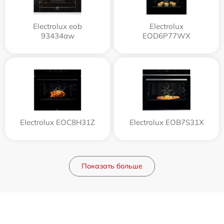
Electrolux eob
Electrolux
93434aw
EOD6P77WX
Electrolux EOC8H31Z
Electrolux EOB7S31X
Показать больше