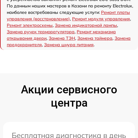
По данным наших мастеров в Казани по ремонту Electrolux,
наиболее востребованы следующие услуги:
Ремонт платы
управления (восстановление)
,
Ремонт модуля управления
,
Ремонт электросхемы
,
Замена индикаторной лампы
,
Замена ручек терморегулятора
,
Ремонт механизма
открывания двери
,
Замена ТЭН
,
Замена таймера
,
Замена
предохранителя
,
Замена шнура питания
.
Акции сервисного
центра
Бесплатная диагностика в день