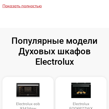
Показать полностью
Популярные модели
Духовых шкафов
Electrolux
Electrolux eob
Electrolux
93434aw
EOD6P77WX