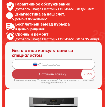
Гарантийное обслуживание
духового шкафа Electrolux EOC 45651 OX до 3 лет
Диагностика за наш счет,
ремонт по желанию
Бесплатный выезд курьера
в день обращения
Срочный ремонт
духового шкафа Electrolux EOC 45651 OX от 35 минут
Бесплатная консультация со
специалистом
Оставить заявку
Нажимая на кнопку "Оставить заявку" Вы соглашаетесь c
политикой
конфиденциальности