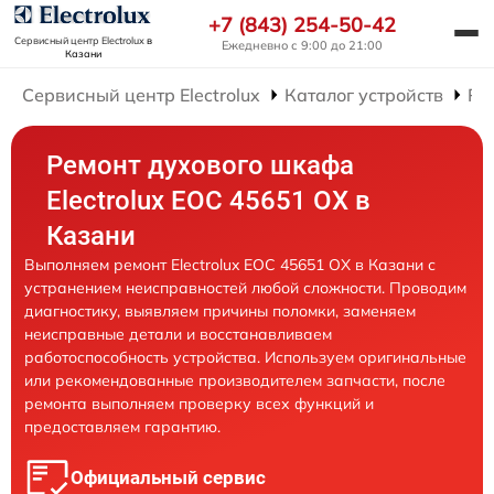
+7 (843) 254-50-42
Сервисный центр Electrolux
в
Ежедневно с 9:00 до 21:00
Казани
Сервисный центр Electrolux
Каталог устройств
Ре
Ремонт духового шкафа
Electrolux EOC 45651 OX в
Казани
Выполняем ремонт Electrolux EOC 45651 OX в Казани с
устранением неисправностей любой сложности. Проводим
диагностику, выявляем причины поломки, заменяем
неисправные детали и восстанавливаем
работоспособность устройства. Используем оригинальные
или рекомендованные производителем запчасти, после
ремонта выполняем проверку всех функций и
предоставляем гарантию.
Официальный сервис