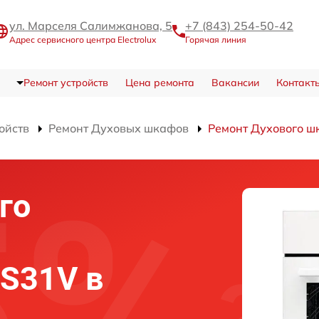
ул. Марселя Салимжанова, 5
+7 (843) 254-50-42
Адрес сервисного центра Electrolux
Горячая линия
Ремонт устройств
Цена ремонта
Вакансии
Контакт
ойств
Ремонт Духовых шкафов
Ремонт Духового 
го
7S31V в