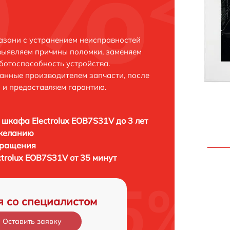
Казани с устранением неисправностей
выявляем причины поломки, заменяем
ботоспособность устройства.
анные производителем запчасти, после
 и предоставляем гарантию.
 шкафа Electrolux EOB7S31V до 3 лет
 желанию
бращения
trolux EOB7S31V от 35 минут
я со специалистом
Оставить заявку