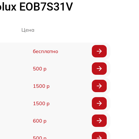
olux EOB7S31V
Цена
бесплатно
500 р
1500 р
1500 р
600 р
500 р