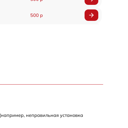
500 р
1200 р
500 р
700 р
500 р
900 р
1500 р
 (например, неправильная установка