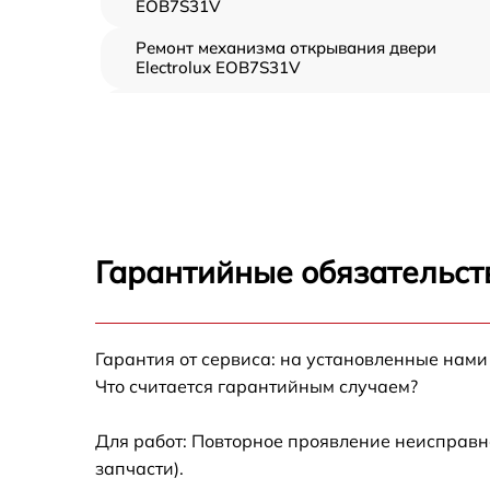
EOB7S31V
Ремонт механизма открывания двери
Electrolux EOB7S31V
Замена ТЭН Electrolux EOB7S31V
Замена таймера Electrolux EOB7S31V
Замена предохранителя Electrolux EOB7S3
Гарантийные обязательст
Замена шнура питания Electrolux EOB7S31
Гарантия от сервиса: на установленные нами
Замена термодатчика Electrolux EOB7S31V
Что считается гарантийным случаем?
Замена панели управления Electrolux
EOB7S31V
Для работ: Повторное проявление неисправн
запчасти).