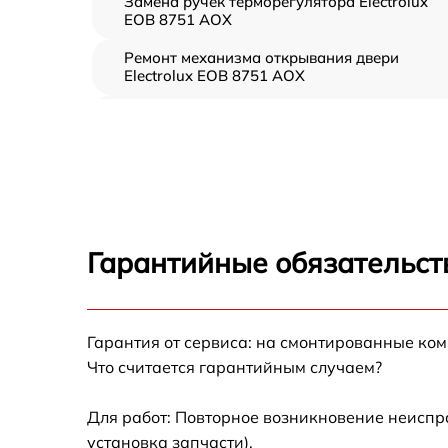
Замена ручек терморегулятора Electrolux
EOB 8751 AOX
Ремонт механизма открывания двери
Electrolux EOB 8751 AOX
Замена ТЭН Electrolux EOB 8751 AOX
Замена таймера Electrolux EOB 8751 AOX
Замена предохранителя Electrolux EOB 875
AOX
Гарантийные обязательст
Замена шнура питания Electrolux EOB 8751
AOX
Замена термодатчика Electrolux EOB 8751
Гарантия от сервиса: на смонтированные ко
AOX
Что считается гарантийным случаем?
Замена панели управления Electrolux EOB
8751 AOX
Для работ: Повторное возникновение неиспр
установка запчасти).