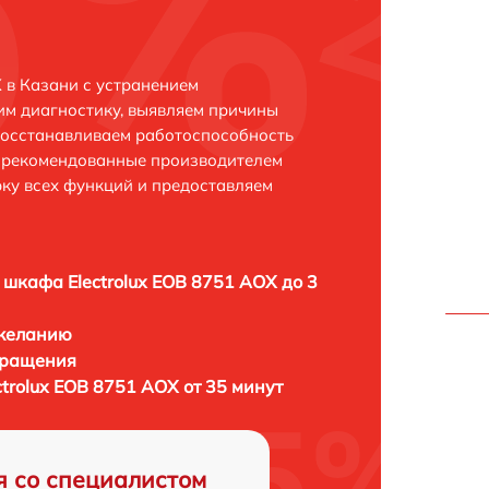
 в Казани с устранением
м диагностику, выявляем причины
восстанавливаем работоспособность
и рекомендованные производителем
рку всех функций и предоставляем
 шкафа Electrolux EOB 8751 AOX до 3
 желанию
бращения
trolux EOB 8751 AOX от 35 минут
я со специалистом