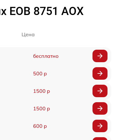
ux EOB 8751 AOX
Цена
бесплатно
500 р
1500 р
1500 р
600 р