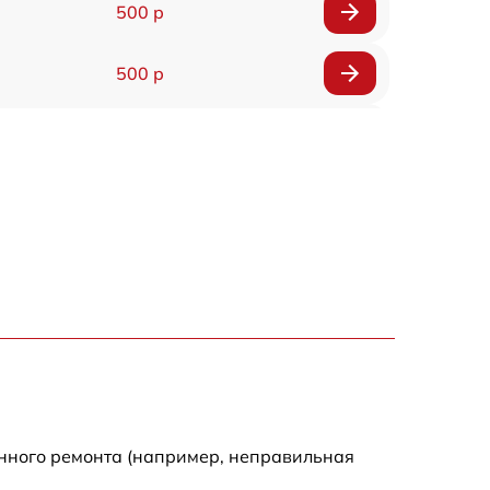
500 р
500 р
1200 р
500 р
700 р
500 р
900 р
1500 р
енного ремонта (например, неправильная