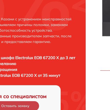
в Казани с устранением неисправностей
выявляем причины поломки, заменяем
ботоспособность устройства.
анные производителем запчасти, после
 и предоставляем гарантию.
 шкафа Electrolux EOB 67200 X до 3 лет
 желанию
бращения
trolux EOB 67200 X от 35 минут
я со специалистом
Оставить заявку