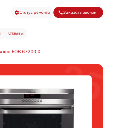
Статус ремонта
Заказать звонок
ы
Отзывы
кафа EOB 67200 X