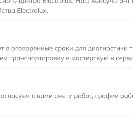
сного центра Electrolux. Наш консультан
тва Electrolux.
 в оговоренные сроки для диагностики тех
м транспортировку в мастерскую в сервис
огласуем с вами смету работ, график раб