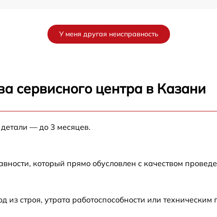
от 60 мин
У меня другая неисправность
от 60 мин
от 60 мин
ва сервисного центра в Казани
0
от 60 мин
 детали — до 3 месяцев.
 X
от 60 мин
от 60 мин
авности, который прямо обусловлен с качеством провед
 из строя, утрата работоспособности или техническим