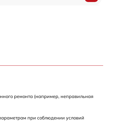
1200 р
500 р
700 р
500 р
900 р
1500 р
енного ремонта (например, неправильная
 параметрам при соблюдении условий