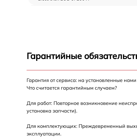
Замена ТЭН Electrolux EOB 67200 X
Замена таймера Electrolux EOB 67200 X
Замена предохранителя Electrolux EOB
67200 X
Гарантийные обязательст
Замена шнура питания Electrolux EOB 6720
X
Гарантия от сервиса: на установленные нами
Замена термодатчика Electrolux EOB 67200
Что считается гарантийным случаем?
Замена панели управления Electrolux EOB
67200 X
Для работ: Повторное возникновение неиспр
установка запчасти).
Для комплектующих: Преждевременный выход
эксплуатации.