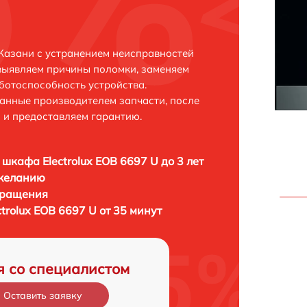
 Казани с устранением неисправностей
выявляем причины поломки, заменяем
ботоспособность устройства.
анные производителем запчасти, после
 и предоставляем гарантию.
 шкафа Electrolux EOB 6697 U до 3 лет
 желанию
бращения
trolux EOB 6697 U от 35 минут
я со специалистом
Оставить заявку