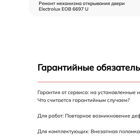
Ремонт механизма открывания двери
Electrolux EOB 6697 U
Замена ТЭН Electrolux EOB 6697 U
Замена таймера Electrolux EOB 6697 U
Замена предохранителя Electrolux EOB 669
U
Гарантийные обязатель
Замена шнура питания Electrolux EOB 6697
Гарантия от сервиса: на установленные 
Замена термодатчика Electrolux EOB 6697 
Что считается гарантийным случаем?
Замена панели управления Electrolux EOB
6697 U
Для работ: Повторное возникновение де
Для комплектующих: Внезапная поломка,