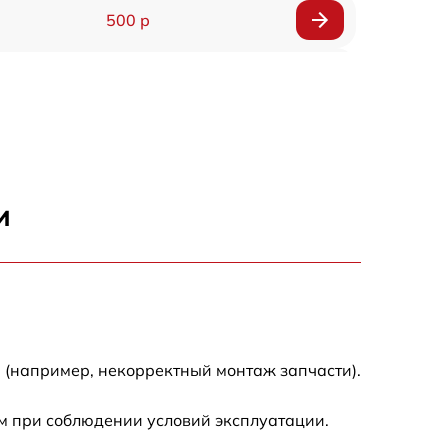
500 р
1200 р
500 р
700 р
и
500 р
900 р
1500 р
 (например, некорректный монтаж запчасти).
м при соблюдении условий эксплуатации.