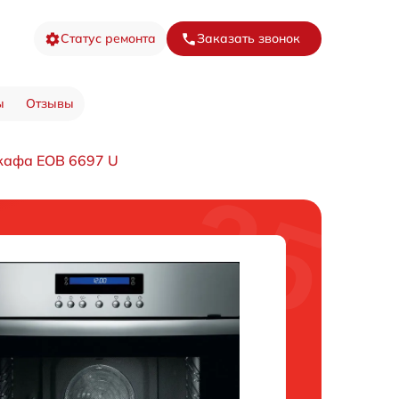
Статус ремонта
Заказать звонок
ы
Отзывы
кафа EOB 6697 U