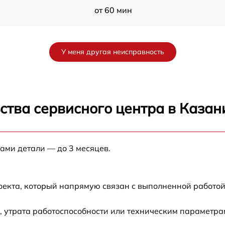
от 60 мин
от 60 мин
У меня другая неисправность
от 60 мин
7
от 60 мин
ства сервисного центра в Казан
 U
от 60 мин
нами детали — до 3 месяцев.
U
от 60 мин
от 60 мин
фекта, который напрямую связан с выполненной работой
 утрата работоспособности или техническим параметра