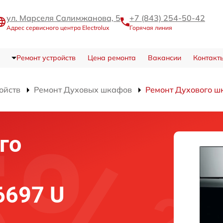
ул. Марселя Салимжанова, 5
+7 (843) 254-50-42
Адрес сервисного центра Electrolux
Горячая линия
Ремонт устройств
Цена ремонта
Вакансии
Контакт
ойств
Ремонт Духовых шкафов
Ремонт Духового ш
го
 6697 U