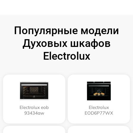
Популярные модели
Духовых шкафов
Electrolux
Electrolux eob
Electrolux
93434aw
EOD6P77WX