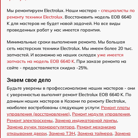
Мы ремонтируем Electrolux. Наши мастера -
специалисты по
ремонту техники Electrolux
. Восстановить модель EOB 6640
K для мастеров не будет новой задачей. На все виды
проведенных работ у нас имеется гарантия.
Минимальные сроки выполнения ремонта. Мы большая
сеть мастерских техники Electrolux. Мы имеем более 20 тыс.
запчастей. И возможно на наших складах
уже имеется
запчасть на модель EOB 6640 K
. При заказе ремонта на
сайте - предоставляется скидка -25%.
Знаем свое дело
Будьте уверены в профессионализме наших мастеров - они
с уверенностью выполнят ремонт Electrolux EOB 6640 K. По
данным наших мастеров в Казани по ремонту Electrolux,
наиболее востребованы следующие услуги:
Ремонт платы
управления (восстановление)
,
Ремонт модуля управления
,
Ремонт электросхемы
,
Замена индикаторной лампы
,
Замена ручек терморегулятора
,
Ремонт механизма
открывания двери
,
Замена ТЭН
,
Замена таймера
,
Замена