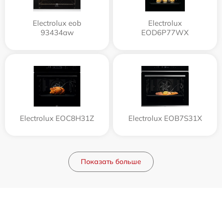
Electrolux eob
Electrolux
93434aw
EOD6P77WX
Electrolux EOC8H31Z
Electrolux EOB7S31X
Показать больше