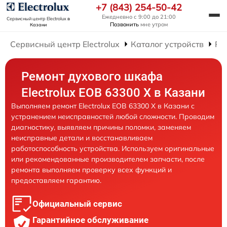
+7 (843) 254-50-42
Ежедневно с 9:00 до 21:00
Сервисный центр Electrolux
в
Позвонить
мне утром
Казани
Сервисный центр Electrolux
Каталог устройств
Ре
Ремонт духового шкафа
Electrolux EOB 63300 X в Казани
Выполняем ремонт Electrolux EOB 63300 X в Казани с
устранением неисправностей любой сложности. Проводим
диагностику, выявляем причины поломки, заменяем
неисправные детали и восстанавливаем
работоспособность устройства. Используем оригинальные
или рекомендованные производителем запчасти, после
ремонта выполняем проверку всех функций и
предоставляем гарантию.
Официальный сервис
Гарантийное обслуживание