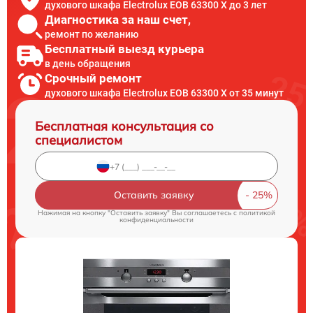
духового шкафа Electrolux EOB 63300 X до 3 лет
Диагностика за наш счет,
ремонт по желанию
Бесплатный выезд курьера
в день обращения
Срочный ремонт
духового шкафа Electrolux EOB 63300 X от 35 минут
Бесплатная консультация со
специалистом
Оставить заявку
Нажимая на кнопку "Оставить заявку" Вы соглашаетесь c
политикой
конфиденциальности