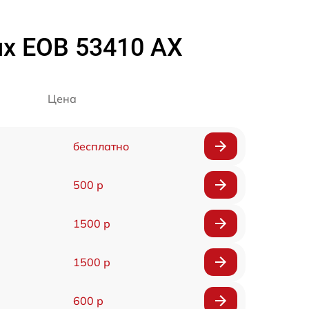
ux EOB 53410 AX
Цена
бесплатно
500 р
1500 р
1500 р
600 р