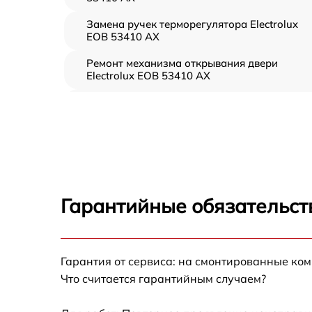
Замена ручек терморегулятора Electrolux
EOB 53410 AX
Ремонт механизма открывания двери
Electrolux EOB 53410 AX
Замена ТЭН Electrolux EOB 53410 AX
Замена таймера Electrolux EOB 53410 AX
Замена предохранителя Electrolux EOB
53410 AX
Гарантийные обязательст
Замена шнура питания Electrolux EOB 5341
AX
Замена термодатчика Electrolux EOB 53410
Гарантия от сервиса: на смонтированные ко
AX
Что считается гарантийным случаем?
Замена панели управления Electrolux EOB
53410 AX