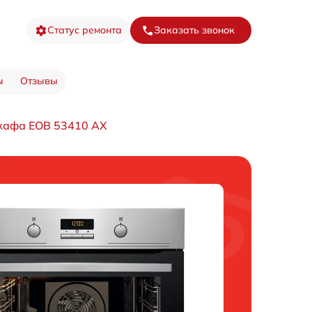
Статус ремонта
Заказать звонок
ы
Отзывы
кафа EOB 53410 AX