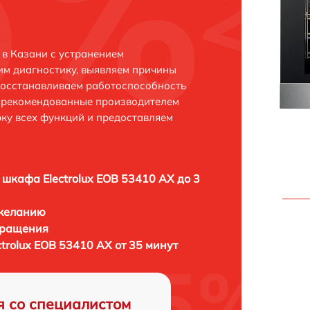
 в Казани с устранением
м диагностику, выявляем причины
восстанавливаем работоспособность
и рекомендованные производителем
рку всех функций и предоставляем
 шкафа Electrolux EOB 53410 AX до 3
 желанию
бращения
trolux EOB 53410 AX от 35 минут
я со специалистом