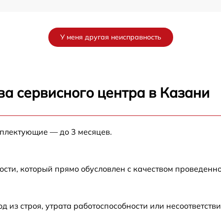
от 60 мин
У меня другая неисправность
от 60 мин
0
от 60 мин
ва сервисного центра в Казани
от 60 мин
мплектующие — до 3 месяцев.
от 60 мин
от 60 мин
ости, который прямо обусловлен с качеством проведенн
из строя, утрата работоспособности или несоответств