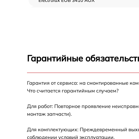
Electrolux EOB 3410 AOX
Замена ТЭН Electrolux EOB 3410 AOX
Замена таймера Electrolux EOB 3410 AOX
Замена предохранителя Electrolux EOB 341
AOX
Гарантийные обязательст
Замена шнура питания Electrolux EOB 3410
AOX
Замена термодатчика Electrolux EOB 3410
Гарантия от сервиса: на смонтированные ко
AOX
Что считается гарантийным случаем?
Замена панели управления Electrolux EOB
3410 AOX
Для работ: Повторное проявление неисправн
монтаж запчасти).
Для комплектующих: Преждевременный выход 
соблюдении условий эксплуатации.