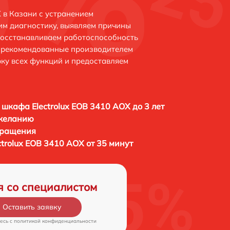
 в Казани с устранением
м диагностику, выявляем причины
восстанавливаем работоспособность
и рекомендованные производителем
рку всех функций и предоставляем
 шкафа Electrolux EOB 3410 AOX до 3 лет
 желанию
бращения
trolux EOB 3410 AOX от 35 минут
я со специалистом
Оставить заявку
есь c
политикой конфиденциальности