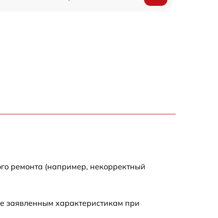
1200 р
500 р
700 р
500 р
900 р
1500 р
ого ремонта (например, некорректный
ие заявленным характеристикам при