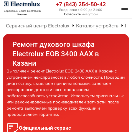
+7 (843) 254-50-42
Ежедневно с 9:00 до 21:00
Сервисный центр Electrolux
в
Позвонить
мне утром
Казани
Сервисный центр Electrolux
Каталог устройств
Ре
Ремонт духового шкафа
Electrolux EOB 3400 AAX в
Казани
Выполняем ремонт Electrolux EOB 3400 AAX в Казани с
устранением неисправностей любой сложности. Проводим
диагностику, выявляем причины поломки, заменяем
неисправные детали и восстанавливаем
работоспособность устройства. Используем оригинальные
или рекомендованные производителем запчасти, после
ремонта выполняем проверку всех функций и
предоставляем гарантию.
Официальный сервис