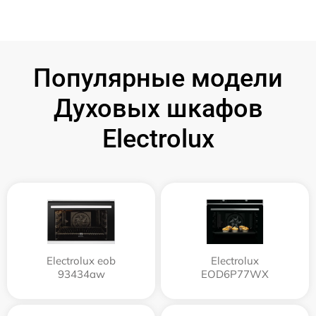
Популярные модели
Духовых шкафов
Electrolux
Electrolux eob
Electrolux
93434aw
EOD6P77WX