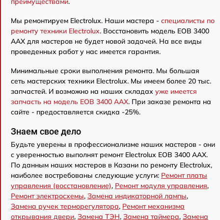
преимуществами
.
Мы ремонтируем Electrolux. Наши мастера -
специалисты по
ремонту техники Electrolux
. Восстановить модель EOB 3400
AAX для мастеров не будет новой задачей. На все виды
проведенных работ у нас имеется гарантия.
Минимальные сроки выполнения ремонта. Мы большая
сеть мастерских техники Electrolux. Мы имеем более 20 тыс.
запчастей. И возможно на наших складах
уже имеется
запчасть на модель EOB 3400 AAX
. При заказе ремонта на
сайте - предоставляется скидка -25%.
Знаем свое дело
Будьте уверены в профессионализме наших мастеров - они
с уверенностью выполнят ремонт Electrolux EOB 3400 AAX.
По данным наших мастеров в Казани по ремонту Electrolux,
наиболее востребованы следующие услуги:
Ремонт платы
управления (восстановление)
,
Ремонт модуля управления
,
Ремонт электросхемы
,
Замена индикаторной лампы
,
Замена ручек терморегулятора
,
Ремонт механизма
открывания двери
,
Замена ТЭН
,
Замена таймера
,
Замена