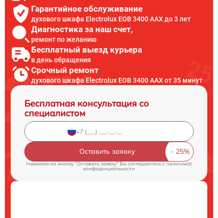
Гарантийное обслуживание
духового шкафа Electrolux EOB 3400 AAX до 3 лет
Диагностика за наш счет,
ремонт по желанию
Бесплатный выезд курьера
в день обращения
Срочный ремонт
духового шкафа Electrolux EOB 3400 AAX от 35 минут
Бесплатная консультация со
специалистом
Оставить заявку
Нажимая на кнопку "Оставить заявку" Вы соглашаетесь c
политикой
конфиденциальности