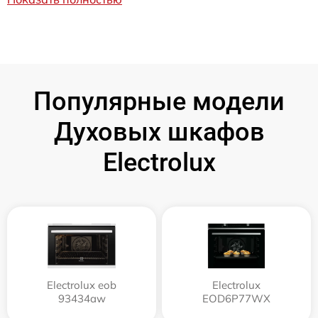
Популярные модели
Духовых шкафов
Electrolux
Electrolux eob
Electrolux
93434aw
EOD6P77WX