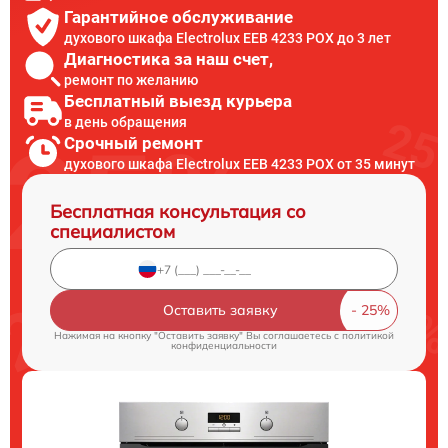
Гарантийное обслуживание
духового шкафа Electrolux EEB 4233 POX до 3 лет
Диагностика за наш счет,
ремонт по желанию
Бесплатный выезд курьера
в день обращения
Срочный ремонт
духового шкафа Electrolux EEB 4233 POX от 35 минут
Бесплатная консультация со
специалистом
Оставить заявку
Нажимая на кнопку "Оставить заявку" Вы соглашаетесь c
политикой
конфиденциальности