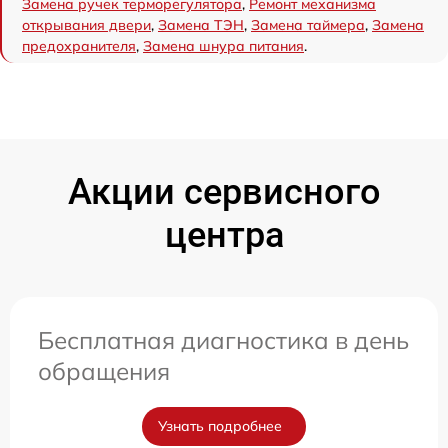
Замена ручек терморегулятора
,
Ремонт механизма
открывания двери
,
Замена ТЭН
,
Замена таймера
,
Замена
предохранителя
,
Замена шнура питания
.
Акции сервисного
центра
Бесплатная диагностика в день
обращения
Узнать подробнее